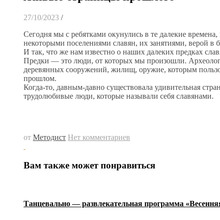
27/10/2023
/
Сегодня мы с ребятками окунулись в те далекие времена,
некоторыми поселениями славян, их занятиями, верой в б
И так, что же нам известно о наших далеких предках сла
Предки — это люди, от которых мы произошли. Археолог
деревянных сооружений, жилищ, оружие, которым пользов
прошлом.
Когда-то, давным-давно существовала удивительная стр
трудолюбивые люди, которые называли себя славянами.
от
Методист
Нет комментариев
Вам также может понравиться
Танцевально — развлекательная программа «Весення