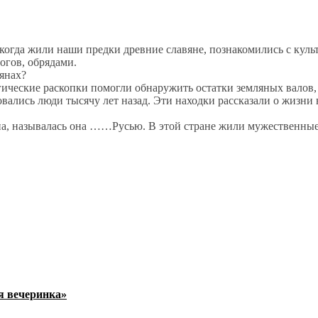
 когда жили наши предки древние славяне, познакомились с куль
огов, обрядами.
вянах?
ические раскопки помогли обнаружить остатки земляных валов,
ались люди тысячу лет назад. Эти находки рассказали о жизни 
ана, называлась она ……Русью. В этой стране жили мужественные
я вечеринка»