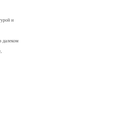
турой и
в далеком
,