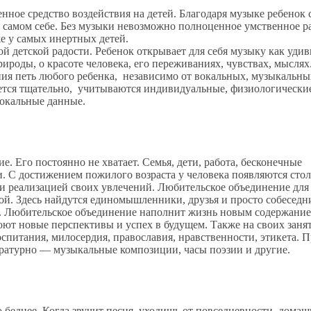
енное средство воздействия на детей. Благодаря музыке ребенок
в самом себе. Без музыки невозможно полноценное умственное р
е у самых инертных детей.
й детской радости. Ребенок открывает для себя музыку как уди
рироды, о красоте человека, его переживаниях, чувствах, мыслях
ния петь любого ребенка, независимо от вокальных, музыкальны
ется тщательно, учитываются индивидуальные, физиологически
вокальные данные.
е. Его постоянно не хватает. Семья, дети, работа, бесконечные
и. С достижением пожилого возраста у человека появляются стол
 и реализацией своих увлечений. Любительское объединение дл
мой. Здесь найдутся единомышленники, друзья и просто собеседн
ть. Любительское объединение наполнит жизнь новым содержание
ют новые перспективы и успех в будущем. Также на своих заня
спитания, милосердия, православия, нравственности, этикета. 
тературно — музыкальные композиции, часы поэзии и другие.
 беднее. Когда звучит песня, уходишь от повседневности, домаш