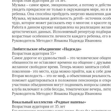
Возрастная аудитория до 14 лет.
Музыка – самое яркое, эмоциональное, а потому и действ
увидеть прекрасное не только в окружающем мире, но и 
ребенка. Она способна пробудить энергию мышления даж
Музыка, музыкальная деятельность детей– источник особо
чудо, которое может рассказать ему о многом: о красоте п
Работа в данном кружке направлена на реализацию жела
артистических данных. Исполняемый репертуар подбира
возрастные особенности личности каждого ребенка, его 
Руководитель Методист Янькова Надежда Ивановна
Любительское объединение «Надежда»
Возрастная аудитория 55+
Самое дорогое из удовольствий – это человеческое общени
обязанности не оставляют времени на общение с друзьям
желанное свободное время. Теперь можно заняться собой
поколения– это место, куда можно прийти, как к себе до
Вторая молодость – это не миф, а объективная реальнос
поможет адаптироваться в положении пенсионера и откро
участники объединения могут поднимать вопросы самово
клуба включают в себя беседы, тематические вечера, ли
Руководитель Методист Янькова Надежда Ивановна
Вокальный коллектив «Родные напевы»
Возрастная аудитория от 35 лет
Без песенного искусства наша жизнь была бы значительно