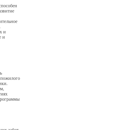
 способен
азвитие
вительное
.
х и
е и
ь
я пожилого
ики.
м,
тиях
Программы
них забот